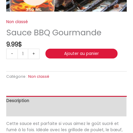
Non classé
Sauce BBQ Gourmande
9.99
$
quantité
Ajouter au panier
-
+
de
Sauce
BBQ
Gourmande
Catégorie :
Non classé
Description
Avis (0)
Cette sauce est parfaite si vous aimez le goût sucré et
fumé à la fois. Idéale avec les grillade de poulet, le bœuf,