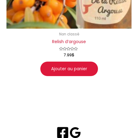
Non classé
Relish d’argouse
Note
7.99
$
0
sur
5
Ajouter au panier