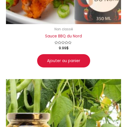
Non classé
Sauce BBQ du Nord
Note
9.99
$
0
sur
5
Ajouter au panier